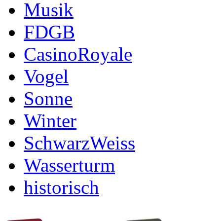
Musik
FDGB
CasinoRoyale
Vogel
Sonne
Winter
SchwarzWeiss
Wasserturm
historisch