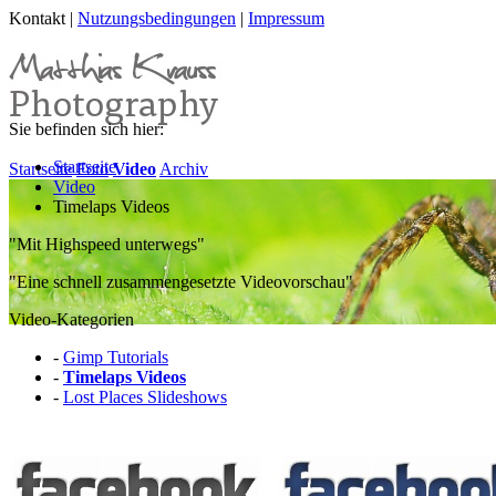
Kontakt |
Nutzungsbedingungen
|
Impressum
Sie befinden sich hier:
Startseite
Startseite
Foto
Video
Archiv
Video
Timelaps Videos
"Mit Highspeed unterwegs"
"Eine schnell zusammengesetzte Videovorschau"
Video-Kategorien
-
Gimp Tutorials
-
Timelaps Videos
-
Lost Places Slideshows