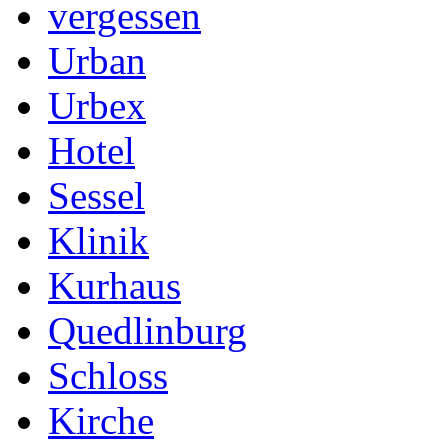
vergessen
Urban
Urbex
Hotel
Sessel
Klinik
Kurhaus
Quedlinburg
Schloss
Kirche