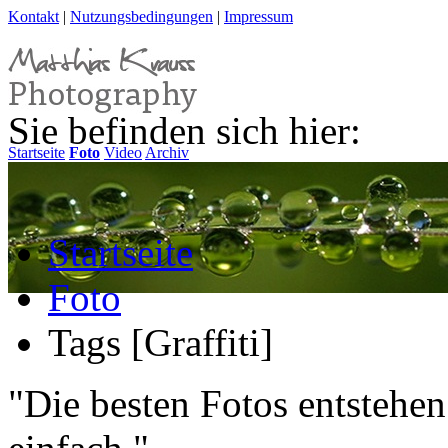
Kontakt
|
Nutzungsbedingungen
|
Impressum
Sie befinden sich hier:
Startseite
Foto
Video
Archiv
Startseite
Foto
Tags [Graffiti]
"Die besten Fotos entstehen