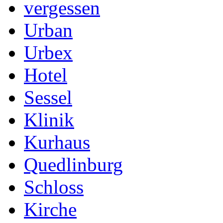
vergessen
Urban
Urbex
Hotel
Sessel
Klinik
Kurhaus
Quedlinburg
Schloss
Kirche