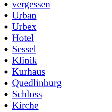
vergessen
Urban
Urbex
Hotel
Sessel
Klinik
Kurhaus
Quedlinburg
Schloss
Kirche